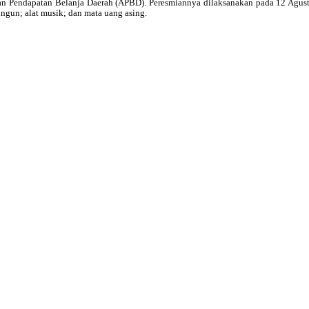
endapatan Belanja Daerah (APBD). Peresmiannya dilaksanakan pada 12 Agustus
ngun; alat musik; dan mata uang asing.