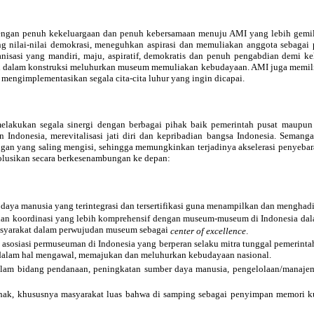
engan penuh kekeluargaan dan penuh kebersamaan menuju AMI yang lebih gemila
nilai-nilai demokrasi, meneguhkan aspirasi dan memuliakan anggota sebagai p
nisasi yang mandiri, maju, aspiratif, demokratis dan penuh pengabdian demi 
n dalam konstruksi meluhurkan museum memuliakan kebudayaan. AMI juga memiliki
mengimplementasikan segala cita-cita luhur yang ingin dicapai.
ukan segala sinergi dengan berbagai pihak baik pemerintah pusat maupun pe
ndonesia, merevitalisasi jati diri dan kepribadian bangsa Indonesia. Semang
ngan yang saling mengisi, sehingga memungkinkan terjadinya akselerasi penyebara
solusikan secara berkesenambungan ke depan:
a manusia yang terintegrasi dan tersertifikasi guna menampilkan dan menghadi
an koordinasi yang lebih komprehensif dengan museum-museum di Indonesia dalam
masyarakat dalam perwujudan museum sebagai
center of excellence
.
 asosiasi permuseuman di Indonesia yang berperan selaku mitra tunggal pemerinta
dalam hal mengawal, memajukan dan meluhurkan kebudayaan nasional.
am bidang pendanaan, peningkatan sumber daya manusia, pengelolaan/manajemen
hak, khususnya masyarakat luas bahwa di samping sebagai penyimpan memori k