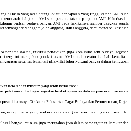
ng di masa yang akan datang. Suatu pencapaian yang tinggi karena AMI telah
enentu arah kebijakan AMI serta penentu jajaran pimpinan AMI. Keberhasilan
keluhuran warisan budaya bangsa. AMI pada hakikatnya memperjuangkan segala
 semangat dari anggota, oleh anggota, untuk anggota, demi mencapai kesatuan
merintah daerah, institusi pendidikan juga komunitas seni budaya, segenap
at sinergi ini merupakan pondasi utama AMI untuk merajut kembali kemuliaan
n gagasan serta implementasi nilai-nilai luhur kultural bangsa dalam kehidupan
rkan keberadaan museum yang lebih bermartabat.
 pelaksanaan berbagai kegiatan berikut upaya revitalisasi permuseuman secara
h pusat khususnya Direktorat Pelestarian Cagar Budaya dan Permuseuman, Dirjen
, serta promosi yang terukur dan terarah guna terus meningkatkan peran dan
ultural bangsa, museum juga merupakan jiwa dalam pembangunan karakter dan