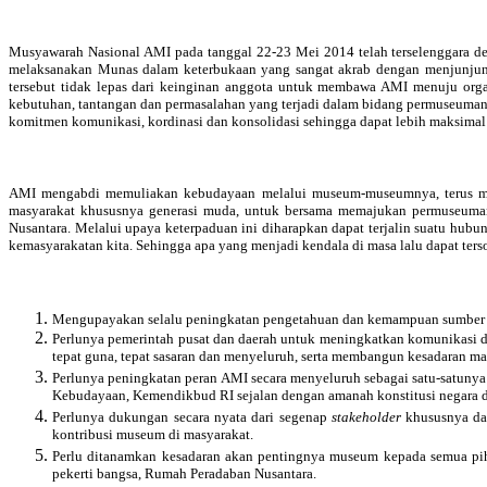
Musyawarah Nasional AMI pada tanggal 22-23 Mei 2014 telah terselenggara d
melaksanakan Munas dalam keterbukaan yang sangat akrab dengan menjunjung 
tersebut tidak lepas dari keinginan anggota untuk membawa AMI menuju orga
kebutuhan, tantangan dan permasalahan yang terjadi dalam bidang permuseuma
komitmen komunikasi, kordinasi dan konsolidasi sehingga dapat lebih maksimal 
AMI mengabdi memuliakan kebudayaan melalui museum-museumnya, terus melak
masyarakat khususnya generasi muda, untuk bersama memajukan permuseuman I
Nusantara. Melalui upaya keterpaduan ini diharapkan dapat terjalin suatu hubu
kemasyarakatan kita. Sehingga apa yang menjadi kendala di masa lalu dapat ter
Mengupayakan selalu peningkatan pengetahuan dan kemampuan sumber day
Perlunya pemerintah pusat dan daerah untuk meningkatkan komunikasi d
tepat guna, tepat sasaran dan menyeluruh, serta membangun kesadaran 
Perlunya peningkatan peran AMI secara menyeluruh sebagai satu-satunya
Kebudayaan, Kemendikbud RI sejalan dengan amanah konstitusi negara 
Perlunya dukungan secara nyata dari segenap
stakeholder
khususnya dal
kontribusi museum di masyarakat.
Perlu ditanamkan kesadaran akan pentingnya museum kepada semua pi
pekerti bangsa, Rumah Peradaban Nusantara.