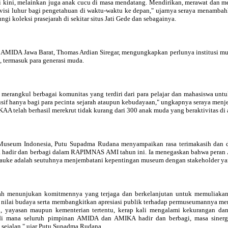
kini, melainkan juga anak cucu di masa mendatang. Mendirikan, merawat dan men
bervisi luhur bagi pengetahuan di waktu-waktu ke depan," ujarnya seraya menamba
koleksi prasejarah di sekitar situs Jati Gede dan sebagainya.
a AMIDA Jawa Barat, Thomas Ardian Siregar, mengungkapkan perlunya institusi mu
 termasuk para generasi muda.
merangkul berbagai komunitas yang terdiri dari para pelajar dan mahasiswa unt
lusif hanya bagi para pecinta sejarah ataupun kebudayaan," ungkapnya seraya me
KAA telah berhasil merekrut tidak kurang dari 300 anak muda yang beraktivitas 
useum Indonesia, Putu Supadma Rudana menyampaikan rasa terimakasih dan d
a hadir dan berbagi dalam RAPIMNAS AMI tahun ini. Ia menegaskan bahwa peran
rauke adalah seutuhnya menjembatani kepentingan museum dengan stakeholder y
ah menunjukan komitmennya yang terjaga dan berkelanjutan untuk memuliakan 
 nilai budaya serta membangkitkan apresiasi publik terhadap permuseumannya m
h, yayasan maupun kementerian tertentu, kerap kali mengalami kekurangan dan
 mana seluruh pimpinan AMIDA dan AMIKA hadir dan berbagi, masa sinergi
 sejalan," ujar Putu Supadma Rudana.