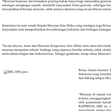
"Museum berperan dan bermakna penting bukan hanya bagi masyarakat generasi 
sekaligus menghagai sejarah, mendidik masyarakat lintas generasi, sekaligus 
mewujudkan beberapa museum, salah satunya museum yang secara khusus menaungi 
Sementara itu tuan rumah Kepala Museum Asia Afrika yang sekaligus juga Ketu
masyarakat serta memperhatikan kecenderungan kekinian dari berbagai kalangan,
"Secara khusus, kami dari Museum Konperensi Asia Afrika terus mencoba untuk 
museum merupakan sebuah lembaga yang sejatinya bersifat terbuka, tidak eksk
muda dalam bergiat dan berkreativitas. Sebagai gambaran, setiap tahun Museum 
Ketua Umum Asosiasi M
Indonesia yang bersedi
dari Sabang sampai Me
"Museum di daerah tel
koleksi, menggaungkan
oleh pemerintah daera
RAPIMNAS AMI ini, di
menyeluruh, seiring dan