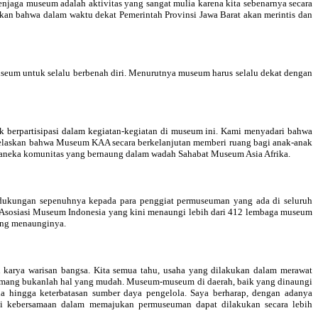
jaga museum adalah aktivitas yang sangat mulia karena kita sebenarnya secara
hkan bahwa dalam waktu dekat Pemerintah Provinsi Jawa Barat akan merintis dan
seum untuk selalu berbenah diri. Menurutnya museum harus selalu dekat dengan
uk berpartisipasi dalam kegiatan-kegiatan di museum ini. Kami menyadari bahwa
njelaskan bahwa Museum KAA secara berkelanjutan memberi ruang bagi anak-anak
di aneka komunitas yang bernaung dalam wadah Sahabat Museum Asia Afrika.
ukungan sepenuhnya kepada para penggiat permuseuman yang ada di seluruh
 Asosiasi Museum Indonesia yang kini menaungi lebih dari 412 lembaga museum
ang menaunginya.
karya warisan bangsa. Kita semua tahu, usaha yang dilakukan dalam merawat
emang bukanlah hal yang mudah. Museum-museum di daerah, baik yang dinaungi
a hingga keterbatasan sumber daya pengelola. Saya berharap, dengan adanya
 kebersamaan dalam memajukan permuseuman dapat dilakukan secara lebih