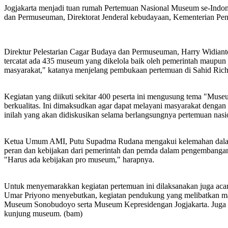
Jogjakarta menjadi tuan rumah Pertemuan Nasional Museum se-Indones
dan Permuseuman, Direktorat Jenderal kebudayaan, Kementerian Pe
Direktur Pelestarian Cagar Budaya dan Permuseuman, Harry Widianto 
tercatat ada 435 museum yang dikelola baik oleh pemerintah maupun 
masyarakat," katanya menjelang pembukaan pertemuan di Sahid Rich H
Kegiatan yang diikuti sekitar 400 peserta ini mengusung tema "Mus
berkualitas. Ini dimaksudkan agar dapat melayani masyarakat dengan b
inilah yang akan didiskusikan selama berlangsungnya pertemuan nasi
Ketua Umum AMI, Putu Supadma Rudana mengakui kelemahan dalam 
peran dan kebijakan dari pemerintah dan pemda dalam pengembangan 
"Harus ada kebijakan pro museum," harapnya.
Untuk menyemarakkan kegiatan pertemuan ini dilaksanakan juga ac
Umar Priyono menyebutkan, kegiatan pendukung yang melibatkan ma
Museum Sonobudoyo serta Museum Kepresidengan Jogjakarta. Juga l
kunjung museum. (bam)