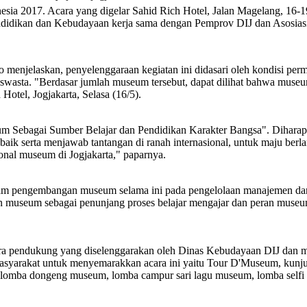
ia 2017. Acara yang digelar Sahid Rich Hotel, Jalan Magelang, 16-19
ndidikan dan Kebudayaan kerja sama dengan Pemprov DIJ dan Asosia
menjelaskan, penyelenggaraan kegiatan ini didasari oleh kondisi per
swasta. "Berdasar jumlah museum tersebut, dapat dilihat bahwa museum
otel, Jogjakarta, Selasa (16/5).
eum Sebagai Sumber Belajar dan Pendidikan Karakter Bangsa". Dihara
aik serta menjawab tantangan di ranah internasional, untuk maju berla
onal museum di Jogjakarta," paparnya.
pengembangan museum selama ini pada pengelolaan manajemen dan 
museum sebagai penunjang proses belajar mengajar dan peran museum s
ara pendukung yang diselenggarakan oleh Dinas Kebudayaan DIJ dan 
syarakat untuk menyemarakkan acara ini yaitu Tour D'Museum, kunj
omba dongeng museum, lomba campur sari lagu museum, lomba selfi 