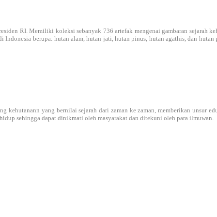
den RI. Memiliki koleksi sebanyak 736 artefak mengenai gambaran sejarah kehut
di Indonesia berupa: hutan alam, hutan jati, hutan pinus, hutan agathis, dan hu
g kehutanann yang bernilai sejarah dari zaman ke zaman, memberikan unsur eduka
dup sehingga dapat dinikmati oleh masyarakat dan ditekuni oleh para ilmuwan.