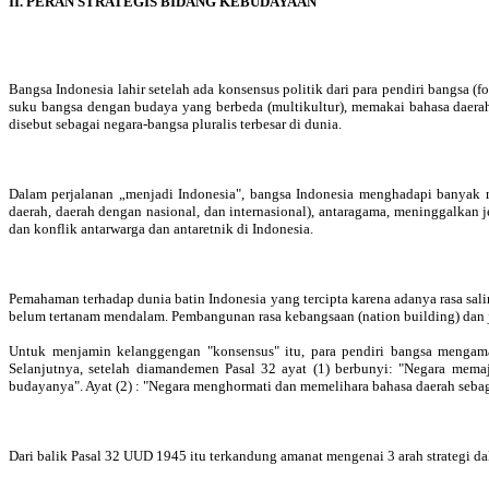
II. PERAN STRATEGIS BIDANG KEBUDAYAAN
Bangsa Indonesia lahir setelah ada konsensus politik dari para pendiri bangsa (
suku bangsa dengan budaya yang berbeda (multikultur), memakai bahasa daerah 
disebut sebagai negara-bangsa pluralis terbesar di dunia.
Dalam perjalanan „menjadi Indonesia", bangsa Indonesia menghadapi banyak m
daerah, daerah dengan nasional, dan internasional), antaragama, meninggalka
dan konflik antarwarga dan antaretnik di Indonesia.
Pemahaman terhadap dunia batin Indonesia yang tercipta karena adanya rasa sal
belum tertanam mendalam. Pembangunan rasa kebangsaan (nation building) dan jati
Untuk menjamin kelanggengan "konsensus" itu, para pendiri bangsa mengam
Selanjutnya, setelah diamandemen Pasal 32 ayat (1) berbunyi: "Negara mem
budayanya". Ayat (2) : "Negara menghormati dan memelihara bahasa daerah seba
Dari balik Pasal 32 UUD 1945 itu terkandung amanat mengenai 3 arah strategi