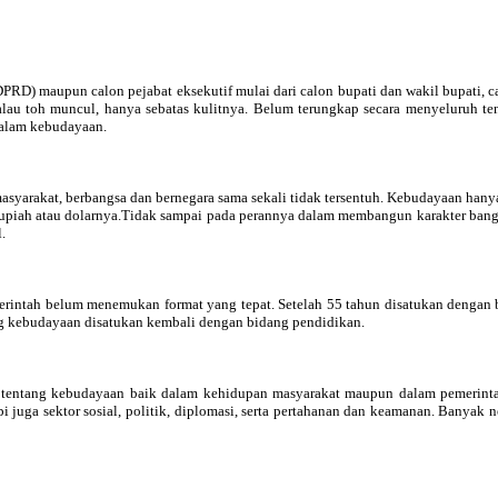
PRD) maupun calon pejabat eksekutif mulai dari calon bupati dan wakil bupati, c
au toh muncul, hanya sebatas kulitnya. Belum terungkap secara menyeluruh ten
dalam kebudayaan.
syarakat, berbangsa dan bernegara sama sekali tidak tersentuh. Kebudayaan hany
upiah atau dolarnya.
Tidak sampai pada perannya dalam membangun karakter bang
.
merintah belum menemukan format yang tepat. Setelah 55 tahun disatukan dengan
ang kebudayaan disatukan kembali dengan bidang pendidikan.
inya tentang kebudayaan baik dalam kehidupan masyarakat maupun dalam pemerin
pi juga sektor sosial, politik, diplomasi, serta pertahanan dan keamanan. Banya