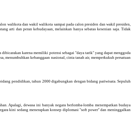
alon walikota dan wakil walikota sampai pada calon presiden dan wakil presiden,
tang arti dan peran kebudayaan, melainkan hanya sebatas kesenian saja. Tidak
a dibicarakan karena memiliki potensi sebagai "daya tarik" yang dapat menggoda
sa, menumbuhkan kebanggaan nasional, cinta tanah air, memperkukuh persatuan
 bidang pendidikan, tahun 2000 digabungkan dengan bidang pariwisata. Sepuluh
tahan. Apalagi, dewasa ini banyak negara berlomba-lomba menempatkan budaya
k negara kini sedang menerapkan konsep diplomasi "soft power" dan meninggalkan