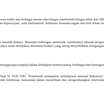
nesia terdiri atas berbagai macam suku bangsa (multietnik) dengan lebih dari 500
n kepercayaan, serta multimental. Indonesia beraneka-ragam dan oleh sebab itu
ga masalah budaya. Dinamika hubungan antaretnik, antarbudaya (daerah dengan
as budaya etnik merupakan fenomena budaya yang sering menyebabkan ketegangan
sepenanggungan (empati) dalam kehidupan bermasyarakat, berbangsa dan bernegara
 Pasal 32 UUD 1945 "Pemerintah memajukan kebudayaan nasional Indonesia".
jamin kekebasan masyarakat dalam memelihara dan mengembangkan nilai-nilai