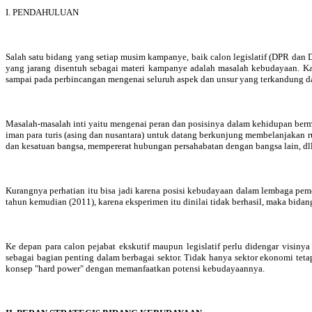
I. PENDAHULUAN
Salah satu bidang yang setiap musim kampanye, baik calon legislatif (DPR dan D
yang jarang disentuh sebagai materi kampanye adalah masalah kebudayaan. Kal
sampai pada perbincangan mengenai seluruh aspek dan unsur yang terkandung 
Masalah-masalah inti yaitu mengenai peran dan posisinya dalam kehidupan berma
iman para turis (asing dan nusantara) untuk datang berkunjung membelanjakan r
dan kesatuan bangsa, mempererat hubungan persahabatan dengan bangsa lain, dll
Kurangnya perhatian itu bisa jadi karena posisi kebudayaan dalam lembaga pe
tahun kemudian (2011), karena eksperimen itu dinilai tidak berhasil, maka bid
Ke depan para calon pejabat ekskutif maupun legislatif perlu didengar vis
sebagai bagian penting dalam berbagai sektor. Tidak hanya sektor ekonomi teta
konsep "hard power" dengan memanfaatkan potensi kebudayaannya.