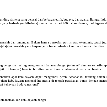
founding fathers) yang berasal dari berbagai etnik, budaya, dan agama. Bangsa Indo
yang berbeda (multibahasa) dengan lebih dari 700 bahasa daerah, multiagama da
asalah dan tantangan. Bukan hanya persoalan politis atau ekonomis, tetapi ju
n jejak-jejak masalah yang berpengaruh besar terhadap keutuhan bangsa. Identit
ing pengertian, saling menghormati dan menghargai (toleransi) dan rasa senasib 
 diri bangsa (character building) seperti masih dalam taraf pencarian bentuk.
anatkan agar kebudayaan dapat mengambil peran. Amanat itu tertuang dalam
ajukan kebudayaan nasional Indonesia di tengah peradaban dunia dengan men
gai kekayaan budaya nasional".
 dalam memajukan kebudayaan bangsa.