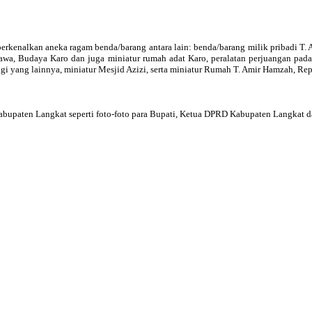
kenalkan aneka ragam benda/barang antara lain: benda/barang milik pribadi T. Am
h Jawa, Budaya Karo dan juga miniatur rumah adat Karo, peralatan perjuangan 
gi yang lainnya, miniatur Mesjid Azizi, serta miniatur Rumah T. Amir Hamzah, Re
upaten Langkat seperti foto-foto para Bupati, Ketua DPRD Kabupaten Langkat da