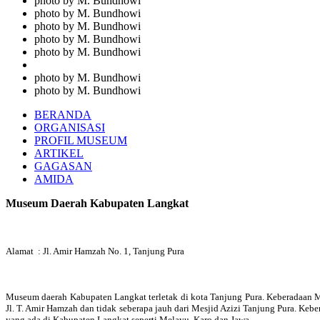
photo by M. Bundhowi
photo by M. Bundhowi
photo by M. Bundhowi
photo by M. Bundhowi
photo by M. Bundhowi
photo by M. Bundhowi
photo by M. Bundhowi
BERANDA
ORGANISASI
PROFIL MUSEUM
ARTIKEL
GAGASAN
AMIDA
Museum Daerah Kabupaten Langkat
Alamat : Jl. Amir Hamzah No. 1, Tanjung Pura
Museum daerah Kabupaten Langkat terletak di kota Tanjung Pura. Keberadaan M
Jl. T. Amir Hamzah dan tidak seberapa jauh dari Mesjid Azizi Tanjung Pura. Ke
yang ada di Kabupaten Langkat seperti Melayu, Karo dan Jawa.