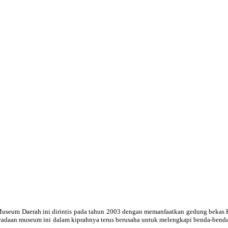
useum Daerah ini dirintis pada tahun 2003 dengan memanfaatkan gedung bekas Ke
beradaan museum ini dalam kiprahnya terus berusaha untuk melengkapi benda-bend