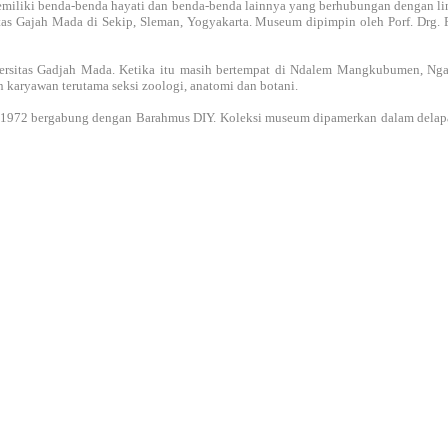
miliki benda-benda hayati dan benda-benda lainnya yang berhubungan dengan l
itas Gajah Mada
di Sekip, Sleman
, Yogyakarta
. Museum dipimpin oleh Porf. Drg. 
ersitas Gadjah Mada
. Ketika itu masih bertempat di Ndalem Mangkubumen, Nga
n karyawan terutama seksi zoologi
, anatomi
dan botani
.
1972 bergabung dengan Barahmus DIY. Koleksi museum dipamerkan dalam delapan r