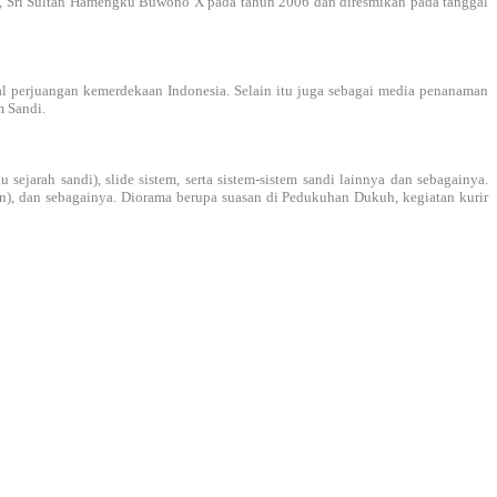
, Sri Sultan Hamengku Buwono X pada tahun 2006 dan diresmikan pada tanggal
al perjuangan kemerdekaan Indonesia. Selain itu juga sebagai media penanaman
m Sandi.
sejarah sandi), slide sistem, serta sistem-sistem sandi lainnya dan sebagainya.
an), dan sebagainya. Diorama berupa suasan di Pedukuhan Dukuh, kegiatan kurir