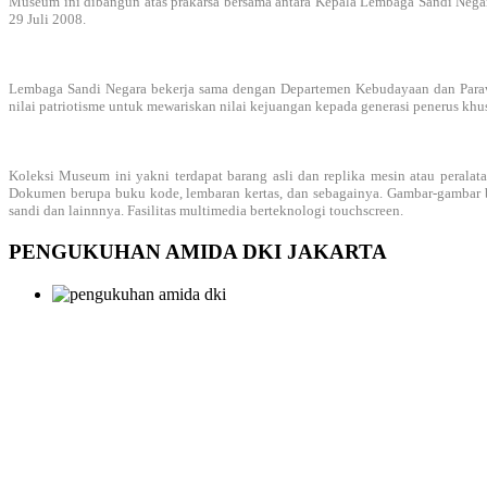
Museum ini dibangun atas prakarsa bersama antara Kepala Lembaga Sandi Neg
29 Juli 2008.
Lembaga Sandi Negara bekerja sama dengan Departemen Kebudayaan dan Parawisa
nilai patriotisme untuk mewariskan nilai kejuangan kepada generasi penerus 
Koleksi Museum ini yakni terdapat barang asli dan replika mesin atau peralatan
Dokumen berupa buku kode, lembaran kertas, dan sebagainya. Gambar-gambar ber
sandi dan lainnnya. Fasilitas multimedia berteknologi touchscreen.
PENGUKUHAN AMIDA DKI JAKARTA