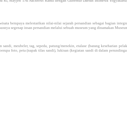
ara RI, Mayjen TNI Nachrowi Ramli dengan Gubernur Daerah Istimewa Yogyakarta
ta berupaya melestarikan nilai-nilai sejarah persandian sebagai bagian integr
khususnya segenap insan persandian melalui sebuah museum yang dinamakan Museu
 sandi, meubeler, tag, sepeda, patung/menekin, etalase (barang keseharian pelaku 
upa foto, peta (napak tilas sandi), lukisan (kegiatan sandi di dalam perunding