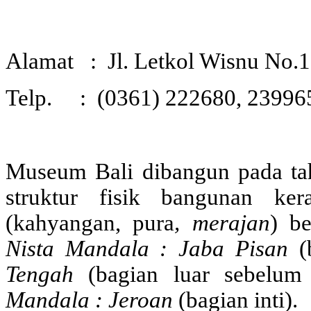
Alamat : Jl. Letkol Wisnu
No.1
Telp. : (0361) 222680, 23996
Museum Bali dibangun pada tah
struktur fisik bangunan k
e
r
(kahyangan, pura
, merajan
) b
Nista Mandala : Jaba Pisan
(b
Tengah
(bagian luar sebelum
Mandala : Jeroan
(bagian inti).