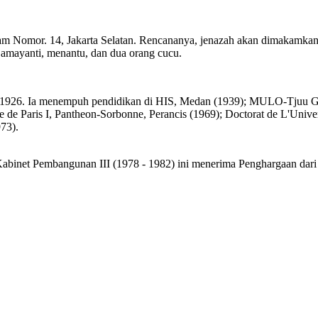
m Nomor. 14, Jakarta Selatan. Rencananya, jenazah akan dimakamka
 Damayanti, menantu, dan dua orang cucu.
us 1926. Ia menempuh pendidikan di HIS, Medan (1939); MULO-Tjuu 
e de Paris I, Pantheon-Sorbonne, Perancis (1969); Doctorat de L'Univers
73).
binet Pembangunan III (1978 - 1982) ini menerima Penghargaan dari 