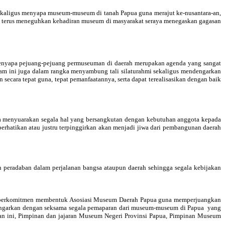
ekaligus menyapa museum-museum di tanah Papua guna merajut ke-nusantara-an,
 terus meneguhkan kehadiran museum di masyarakat seraya menegaskan gagasan
menyapa pejuang-pejuang permuseuman di daerah merupakan agenda yang sangat
am ini juga dalam rangka menyambung tali silaturahmi sekaligus mendengarkan
secara tepat guna, tepat pemanfaatannya, serta dapat terealisasikan dengan baik
a menyuarakan segala hal yang bersangkutan dengan kebutuhan anggota kepada
erhatikan atau justru terpinggirkan akan menjadi jiwa dari pembangunan daerah
eradaban dalam perjalanan bangsa ataupun daerah sehingga segala kebijakan
ta berkomitmen membentuk Asosiasi Museum Daerah Papua guna memperjuangkan
ndengarkan dengan seksama segala pemaparan dari museum-museum di Papua yang
uan ini, Pimpinan dan jajaran Museum Negeri Provinsi Papua, Pimpinan Museum