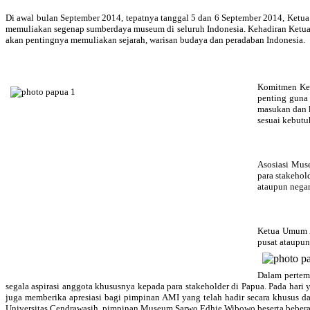
Di awal bulan September 2014, tepatnya tanggal 5 dan 6 September 2014, Ket
memuliakan segenap sumberdaya museum di seluruh Indonesia. Kehadiran Ketu
akan pentingnya memuliakan sejarah, warisan budaya dan peradaban Indonesia.
Komitmen Ket
penting guna
masukan dan k
sesuai kebut
Asosiasi Mus
para stakehol
ataupun negar
Ketua Umum A
pusat ataupun
Dalam pertem
segala aspirasi anggota khususnya kepada para stakeholder di Papua. Pada h
juga memberika apresiasi bagi pimpinan AMI yang telah hadir secara khusus 
Universitas Cendrawasih, pimpinan Museum Sarwo Edhie Wibowo beserta beber