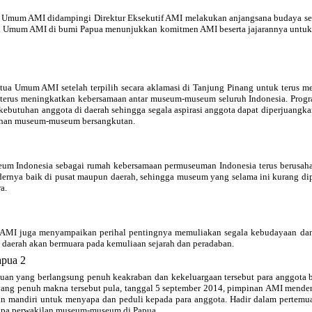
ua Umum AMI didampingi Direktur Eksekutif AMI melakukan anjangsana budaya s
a Umum AMI di bumi Papua menunjukkan komitmen AMI beserta jajarannya untuk
ua Umum AMI setelah terpilih secara aklamasi di Tanjung Pinang untuk terus 
 terus meningkatkan kebersamaan antar museum-museum seluruh Indonesia. Progr
ebutuhan anggota di daerah sehingga segala aspirasi anggota dapat diperjuangkan 
uhan museum-museum bersangkutan.
eum Indonesia sebagai rumah kebersamaan permuseuman Indonesia terus berusah
dernya baik di pusat maupun daerah, sehingga museum yang selama ini kurang dip
a.
MI juga menyampaikan perihal pentingnya memuliakan segala kebudayaan dan p
 daerah akan bermuara pada kemuliaan sejarah dan peradaban.
uan yang berlangsung penuh keakraban dan kekeluargaan tersebut para anggo
ari yang penuh makna tersebut pula, tanggal 5 september 2014, pimpinan AMI me
dan mandiri untuk menyapa dan peduli kepada para anggota. Hadir dalam pertem
apa perwakilan museum-museum di Papua.