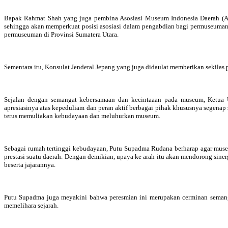
Bapak Rahmat Shah yang juga pembina Asosiasi Museum Indonesia Daerah (AM
sehingga akan memperkuat posisi asosiasi dalam pengabdian bagi permuseuman
permuseuman di Provinsi Sumatera Utara.
Sementara itu, Konsulat Jenderal Jepang yang juga didaulat memberikan sekila
Sejalan dengan semangat kebersamaan dan kecintaaan pada museum, Ketu
apresiasinya atas kepeduliam dan peran aktif berbagai pihak khususnya segena
terus memuliakan kebudayaan dan meluhurkan museum.
Sebagai rumah tertinggi kebudayaan, Putu Supadma Rudana berharap agar muse
prestasi suatu daerah. Dengan demikian, upaya ke arah itu akan mendorong sine
beserta jajarannya.
Putu Supadma juga meyakini bahwa peresmian ini merupakan cerminan semanga
memelihara sejarah.