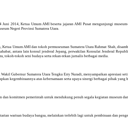
24 Juni 2014, Ketua Umum AMI beserta jajaran AMI Pusat mengunjungi museum-
useum Negeri Provinsi Sumatera Utara.
n, Ketua Umum AMI dan tokoh permuseuman Sumatera Utara Rahmat Shah, disambut
sahabat, antara lain konsul jenderal Jepang, perwakilan Konsulat Jenderal Repub
, tokoh-tokoh seni budaya serta rekan-rekan jurnalis berbagai media.
u, Wakil Gubernur Sumatera Utara Tengku Erry Nuradi, menyampaikan apresiasi se
apkan kegembiraannya atas kebersamaan serta upaya sinergi berbagai pihak yang h
gan dan komitmen pemerintah untuk mendukung penuh segala kegiatan museum dan 
estarian warisan budaya bangsa, melainkan terlebih lagi untuk pembinaan dan pe