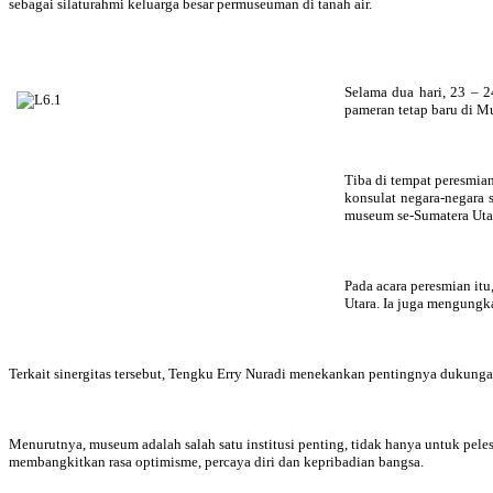
sebagai silaturahmi keluarga besar permuseuman di tanah air.
Selama dua hari, 23 – 
pameran tetap baru di M
Tiba di tempat peresmia
konsulat negara-negara 
museum se-Sumatera Utara
Pada acara peresmian it
Utara. Ia juga mengungk
Terkait sinergitas tersebut, Tengku Erry Nuradi menekankan pentingnya dukun
Menurutnya, museum adalah salah satu institusi penting, tidak hanya untuk pel
membangkitkan rasa optimisme, percaya diri dan kepribadian bangsa.