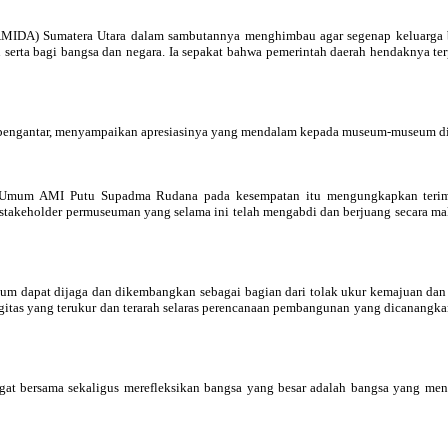
IDA) Sumatera Utara dalam sambutannya menghimbau agar segenap keluarga be
 serta bagi bangsa dan negara. Ia sepakat bahwa pemerintah daerah hendaknya 
s pengantar, menyampaikan apresiasinya yang mendalam kepada museum-museum di 
a Umum AMI Putu Supadma Rudana pada kesempatan itu mengungkapkan terim
p stakeholder permuseuman yang selama ini telah mengabdi dan berjuang secara m
um dapat dijaga dan dikembangkan sebagai bagian dari tolak ukur kemajuan dan
rgitas yang terukur dan terarah selaras perencanaan pembangunan yang dicanangk
t bersama sekaligus merefleksikan bangsa yang besar adalah bangsa yang meng